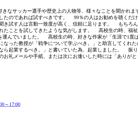
きなサッカー選手や歴史上の人物等、様々なことを聞かれま
したのであれば試すべきです。 99％の人はお勧めを聴くだ
聞き試す人は言動一致度が高く、信頼に足ります。 もちろん
れたことを試してきたような気がします。 高校生の時、福祉
を運んでいました。 高校生の時、好きな作家が「生涯で1度
話になった教授が「戦争について学ぶべき。」と助言してくれた
なら起業するべき。」と書いていた為、起業しました。 振り
のお礼メールや手紙、または次にお逢いした時には「ありがと
～17:00