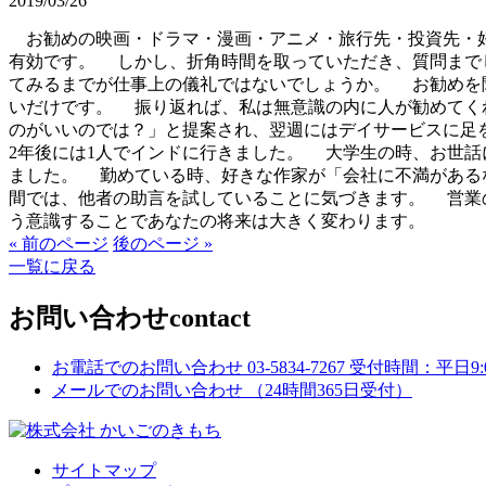
2019/03/26
お勧めの映画・ドラマ・漫画・アニメ・旅行先・投資先・好
有効です。 しかし、折角時間を取っていただき、質問まで
てみるまでが仕事上の儀礼ではないでしょうか。 お勧めを
いだけです。 振り返れば、私は無意識の内に人が勧めてく
のがいいのでは？」と提案され、翌週にはデイサービスに足
2年後には1人でインドに行きました。 大学生の時、お世
ました。 勤めている時、好きな作家が「会社に不満がある
間では、他者の助言を試していることに気づきます。 営業
う意識することであなたの将来は大きく変わります。
« 前のページ
後のページ »
一覧に戻る
お問い合わせ
contact
お電話でのお問い合わせ
03-5834-7267
受付時間：平日9:00
メールでのお問い合わせ
（24時間365日受付）
サイトマップ