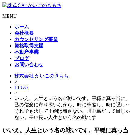
MENU
ホーム
会社概要
カウンセリング事業
資格取得支援
不動産事業
ブログ
お問い合わせ
株式会社 かいごのきもち
>
BLOG
>
いいえ。人生という名の戦いです。平穏に真っ当に、
己の信念に寄り添いながら、時に棹差し、時に隠し‥
それでも決して手綱は離さない。川中島だって目じゃ
ない。長い長い人生という名の戦です
いいえ。人生という名の戦いです。平穏に真っ当