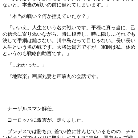
ないと。本当の戦いの前に倒れてしまいます。」
「本当の戦い？何か控えていたか？」
「いいえ。人生という名の戦いです。平穏に真っ当に、己
の信念に寄り添いながら、時に棹差し、時に隠し…それでも
決して手綱は離さない。川中島だって目じゃない。長い長い
人生という名の戦です。大将は貴方ですが、軍師は私。休め
というのも戦略的助言です。」
「…わかった。」
『地獄楽』画眉丸妻と画眉丸の会話です。
ナーゲルスマン解任。
ヨーロッパに激震が、走りました。
ブンデスでは勝ち点1差で2位に甘んじているものの、チャ
ンピオンズではパリに勝利しベスト8に進出、国内カップ戦