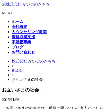
MENU
ホーム
会社概要
カウンセリング事業
資格取得支援
不動産事業
ブログ
お問い合わせ
株式会社 かいごのきもち
>
BLOG
>
お互いさまの社会
お互いさまの社会
2015/11/06
お互いさまの社会とは、近所に困っている老人がいたら、