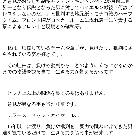
と意見が対立した副キャプテン・キンペンべ・2か月前に世
界一となり伝説となった男に対してバイエルン戦後「何故プ
レスをしないのだ。」と批判する地元紙・モナコ戦のハーフ
タイム、フロント陣がロッカールームに現れ選手に叱責する
事によるフロントと現場との確執等。
私は、応援しているチームや選手が、負けたり、批判にさ
らされている姿が好きです。
その理由は、負けや批判から、どのように立ち上がるのか
までの物語を観る事で、生きる力が貰えるからです。
ピッチ上以上の関係を築く必要はありません。
意見が異なる事も当たり前です。
…ラモス・メッシ・ネイマール…
15年以上に渡り、負けや批判を、実力で跳ねのけてきた男
達を観ているだけで、生きる力を貰う事が出来ます。