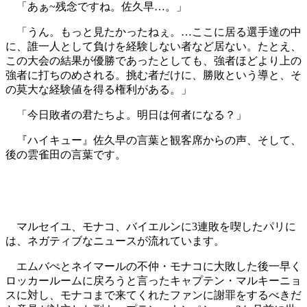
「あぁ~残念ですね。佐久早…。」
「うん。もっと見たかったねぇ。…ここに居る選手達の中
に、誰一人として負けを経験しない者など居ない。たとえ、
この大会の結果が優勝であったとしても、強者ほどより上の
強者に打ちのめされる。挑む者だけに、勝敗という導と、そ
の莫大な経験値を得る権利がある。」
「今日敗者の君たちよ。明日は何者になる？」
『ハイキュー』佐久早の言葉と観客席からの声、そして、
後の雲雀田の言葉です。
マルセイユ、モナコ、バイエルンに3連敗を喫したパリに
は、ネガティブなニュースが流れています。
エムバぺとネイマールの不仲・モナコに大敗した後一早く
ロッカールームに戻ろうと言ったキャプテン・マルキーニョ
スに対し、モナコまで来てくれたファンに謝罪をするべきだ