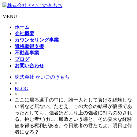
MENU
ホーム
会社概要
カウンセリング事業
資格取得支援
不動産事業
ブログ
お問い合わせ
株式会社 かいごのきもち
>
BLOG
>
ここに居る選手の中に、誰一人として負けを経験しな
い者など居ない。たとえ、この大会の結果が優勝であ
ったとしても、強者ほどより上の強者に打ちのめされ
る。挑む者だけに、勝敗という導と、その莫大な経験
値を得る権利がある。今日敗者の君たちよ。明日は何
者になる？