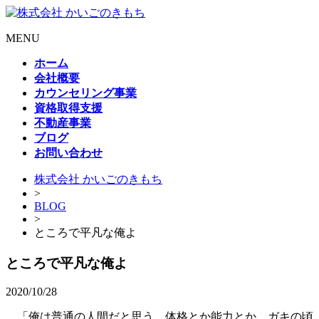
MENU
ホーム
会社概要
カウンセリング事業
資格取得支援
不動産事業
ブログ
お問い合わせ
株式会社 かいごのきもち
>
BLOG
>
ところで平凡な俺よ
ところで平凡な俺よ
2020/10/28
「俺は普通の人間だと思う。体格とか能力とか。ガキの頃