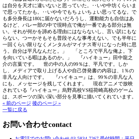
は自分を天才に違いないと思っていた。‥いや中坊くらいま
で思ってたかも。‥いや今でもちょいちょい思ってるな。で
も多分身長は180に届かないだろうし、運動能力も自信はあ
るけど、バレー部の中で現時点で俺が一番である部分は無
い。それが何かを諦める理由にはならないし、言い訳にもな
らない。つーかそもそも普段そんな事考えない。でも半年に
一回くらい限りなくメンタルがマイナス寄りになった時に思
う。自分は平凡なんだと。」 「ところで平凡な俺よ。下
を向いている暇はあるのか。」 『ハイキュー』田中龍之
介の言葉です。 世の中の人の99％は、平凡です。しか
し、メディアで取り上げる人や自己啓発書の内容は、1％の
非凡な人向けです。 『ハイキュー』は、99％の非凡な人
にも、メッセージを残してくれます。 現在アニメで放映
されている『ハイキュー』烏野高校VS稲荷崎高校のゲーム
は、スポーツの深い深い部分を見事に描いてくれています。
« 前のページ
後のページ »
一覧に戻る
お問い合わせ
contact
お電話でのお問い合わせ
03-5834-7267
受付時間：平日