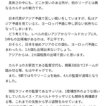
真剣さの中にも、どこか笑いのある所が、他のリーグとは異
なるカルチョの魅力です。
日本代表がアジア予選で苦しい戦いをしていますが、私はア
ジア予選を見ていると、ヨーロッパ予選に申し訳ない気持ちに
なってしまいます。
どう考えても、レベルの低いアジアからワールドカップに4，
5枠もの出場権があるのは、不公平です。
おそらく、日本を始めアジアのどの国も、ヨーロッパ予選に
まわったら、1カ国も出場出来ないでしょう。
アジアからは、2カ国程度の出場で良いと思います。
カルチョのお家芸である監督交代も、開幕3試合で2チームが
踏み切る等、もはやギャグです。
また、9節ではモウリーニョを始め、4人の監督が退場となり
ました。
現在ラツィオの監督であるサッリは、1度構想外のような扱い
をしていたルイス・アルベルトやラッザリとも関係を再構築す
る等、これまでの失敗から学ぶ姿勢をみせています。