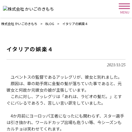
MENU
株式会社 かいごのきもち
>
BLOG
>
イタリアの娯楽４
イタリアの娯楽４
2021/11/25
ユベントスの監督であるアッレグリが、彼女と別れました。
原因は、車の助手席に金髪の髪が落ちていた事であると、元
彼女と何故か元彼女の娘が主張しています。
これに対し、アッレグリは「あれは、ラビオの髪だ。」とす
ぐにバレるであろう、苦しい言い訳をしていました。
4か月前にヨーロッパ王者になったにも関わらず、スター選手
は引き抜かれ、ワールドカップ出場も危うい等、今シーズンも
カルチョは笑わせてくれます。