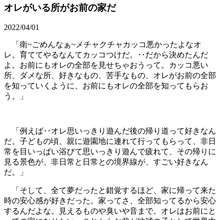
オレがいる所がお前の家だ
2022/04/01
「衛~ごめんなぁ~メチャクチャカッコ悪かったよなオ
レ。育ててやるなんてカッコつけだ。‥だから決めたんだ
よ。お前にもオレの全部を見せちゃおうって。カッコ悪い
所、ダメな所、好きなもの、苦手なもの、オレがお前の全部
を知っていくように、お前にもオレの全部を知ってもらお
う。」
「例えば‥オレ思いっきり遊んだ後の帰り道って好きなん
だ。子どもの頃、親に遊園地に連れて行ってもらって、非日
常を目いっぱい浴びて思いっきり遊んで疲れて、その帰りに
見る景色が、非日常と日常との境界線が、すごい好きなん
だ。」
「そして、全て夢だったと錯覚するほど、家に帰って来た
時の安心感が好きだった。家ってさ、全部知ってるから安心
するんだよな。見えるものや臭いや音まで。オレはお前にと