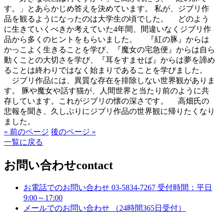
す。」とあらかじめ答えを決めています。 私が、ジブリ作
品を観るようになったのは大学生の頃でした。 どのよう
に生きていくべきか考えていた4年間、間違いなくジブリ作
品から多くのヒントをもらいました。 『紅の豚』からは
かっこよく生きることを学び、『魔女の宅急便』からは自ら
動くことの大切さを学び、『耳をすませば』からは夢を諦め
ることは終わりではなく始まりであることを学びました。
ジブリ作品には、異質な存在を排除しない世界観がありま
す。 豚や魔女や話す猫が、人間世界と当たり前のように共
存しています。これがジブリの懐の深さです。 高畑氏の
悲報を聞き、久しぶりにジブリ作品の世界観に帰りたくなり
ました。
« 前のページ
後のページ »
一覧に戻る
お問い合わせ
contact
お電話でのお問い合わせ
03-5834-7267
受付時間：平日
9:00～17:00
メールでのお問い合わせ
（24時間365日受付）