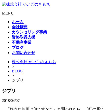
MENU
ホーム
会社概要
カウンセリング事業
資格取得支援
不動産事業
ブログ
お問い合わせ
株式会社 かいごのきもち
>
BLOG
>
ジブリ
ジブリ
2018/04/07
「好きな映画は何ですか？」と聞かれたら、「紅の豚で