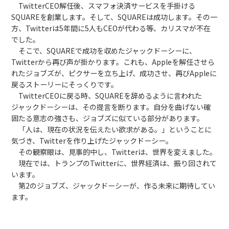
TwitterCEO解任後、スマフォ決済サービスを手掛ける
SQUAREを創業します。そして、SQUAREは成功します。その一
方、Twitterは5年間に5人もCEOが代わる等、カリスマが不在
でした。
そこで、SQUAREで成功を収めたジャックドーシーに、
Twitterから再び声が掛かります。これも、Appleを解任させら
れたジョブズが、ピクサーを立ち上げ、成功させ、再びAppleに
戻るストーリーにそっくりです。
TwitterCEOに戻る時、SQUAREを辞めるように言われた
ジャックドーシーは、その提言を断ります。自分を曲げない確
固たる意志の強さも、ジョブズに似ている部分があります。
「人は、現在の状況を伝えたい欲求がある。」ということに
気づき、Twitterを作り上げたジャックドーシー。
その観察眼は、見事的中し、Twitterは、世界を変えました。
現在では、トランプのTwitterに、世界経済は、振り回されて
います。
第2のジョブズ、ジャックドーシーが、作る未来に期待してい
ます。