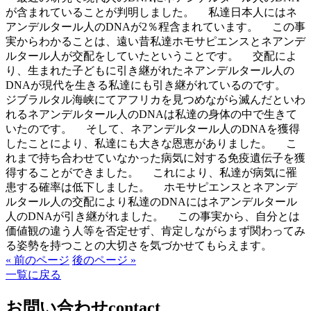
が含まれていることが判明しました。 私達日本人にはネ
アンデルタール人のDNAが2％程含まれています。 この事
実からわかることは、遠い昔私達ホモサピエンスとネアンデ
ルタール人が交配をしていたということです。 交配によ
り、生まれた子どもに引き継がれたネアンデルタール人の
DNAが現代を生きる私達にも引き継がれているのです。
ジブラルタル海峡にてアフリカを見つめながら滅んだといわ
れるネアンデルタール人のDNAは私達の身体の中で生きて
いたのです。 そして、ネアンデルタール人のDNAを獲得
したことにより、私達にも大きな恩恵がありました。 こ
れまで持ち合わせていなかった病気に対する免疫遺伝子を獲
得することができました。 これにより、私達が病気に罹
患する確率は低下しました。 ホモサピエンスとネアンデ
ルタール人の交配により私達のDNAにはネアンデルタール
人のDNAが引き継がれました。 この事実から、自分とは
価値観の違う人等を否定せず、肯定しながらまず関わってみ
る姿勢を持つことの大切さを気づかせてもらえます。
« 前のページ
後のページ »
一覧に戻る
お問い合わせ
contact