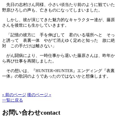
先日の志村けん同様、小さい頃当たり前のように観ていた
野原ひろしの声も、亡きものになってしまいました。
しかし、彼が演じてきた魅力的なキャラクター達が、藤原
さんを後世にも生かしていきます。
「記憶の彼方に 手を伸ばして 君のいる場所へと そっ
と誘って 表裏一体 やがて消えゆく定めと知った 故に絶
対 この手だけは離さない」
がん闘病により、一時仕事から退いた藤原さんは、昨年か
ら再び仕事を再開しました。
その想いは、『HUNTER×HUNTER』エンディング『表裏
一体』の歌詞のようであったのではないかと想像します。
« 前のページ
後のページ »
一覧に戻る
お問い合わせ
contact