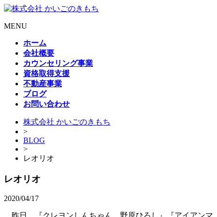
MENU
ホーム
会社概要
カウンセリング事業
資格取得支援
不動産事業
ブログ
お問い合わせ
株式会社 かいごのきもち
>
BLOG
>
レオリオ
レオリオ
2020/04/17
昨日、『クレヨンしんちゃん 野原ひろし』『アイアンマ