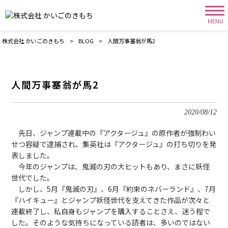
MENU
株式会社 かいごのきもち
>
BLOG
>
人間万事塞翁が馬2
人間万事塞翁が馬2
2020/08/12
先日、ジャンプ連載中の『アクタージュ』の原作者が強制わい
せつ容疑で逮捕され、集英社は『アクタージュ』の打ち切りを発
表しました。
今年のジャンプは、鬼滅の刃の大ヒットもあり、まさに妖怪
世代でした。
しかし、5月『鬼滅の刃』、6月『約束のネバーランド』、7月
『ハイキュー』とジャンプ妖怪世代を支えてきた作品が次々と
連載終了し、私自身もジャンプを購入することさえ、迷う程で
した。そのような気持ちになっている読者は、多いのではない