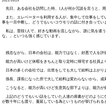
2021/10/29
先日、ある会社を訪問した時、1人が何か冗談を言うと、周
また、エレベーターを利用する人が、集中して仕事をしてい
事を一旦中断し、どうでもいいコウモリの話に付き合ってい
私は、普段1人で、好きな動画を流しながら、誰に気を遣う
な。」といつも強く感じています。
残念ながら、日本の会社は、能力ではなく、好悪で人を評
能力が高いけど休暇をきちんと取り定時に帰宅する社員より
日本の多くの会社では、出世をしても大して給料は上がり
係長、課長になった所で大して給料は変わらないから、成果
こうなると、能力が高いけど生意気な部下よりは、能力が低
上記のどうでもいい話をしていた人達の肩書がどのようにな
が数十年にも渡り、蔓延している為というものが挙げられる