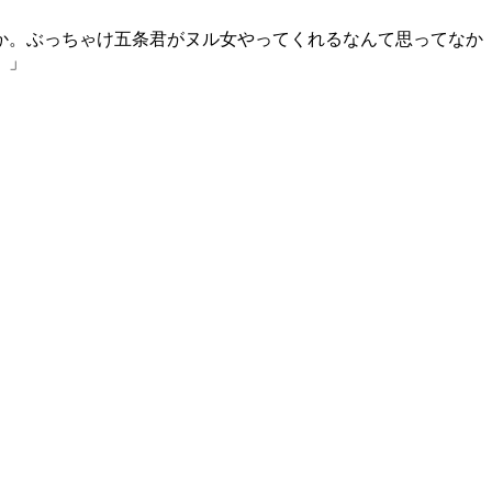
か。ぶっちゃけ五条君がヌル女やってくれるなんて思ってなか
。」
。