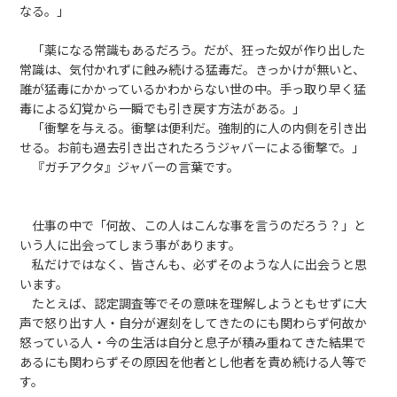
なる。」
「薬になる常識もあるだろう。だが、狂った奴が作り出した
常識は、気付かれずに蝕み続ける猛毒だ。きっかけが無いと、
誰が猛毒にかかっているかわからない世の中。手っ取り早く猛
毒による幻覚から一瞬でも引き戻す方法がある。」
「衝撃を与える。衝撃は便利だ。強制的に人の内側を引き出
せる。お前も過去引き出されたろうジャバーによる衝撃で。」
『ガチアクタ』ジャバーの言葉です。
仕事の中で「何故、この人はこんな事を言うのだろう？」と
いう人に出会ってしまう事があります。
私だけではなく、皆さんも、必ずそのような人に出会うと思
います。
たとえば、認定調査等でその意味を理解しようともせずに大
声で怒り出す人・自分が遅刻をしてきたのにも関わらず何故か
怒っている人・今の生活は自分と息子が積み重ねてきた結果で
あるにも関わらずその原因を他者とし他者を責め続ける人等で
す。