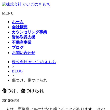
MENU
ホーム
会社概要
カウンセリング事業
資格取得支援
不動産事業
ブログ
お問い合わせ
株式会社 かいごのきもち
>
BLOG
>
傷つけ、傷つけられ
傷つけ、傷つけられ
2016/04/01
人は、面倒臭いものだなと感じることがあります。 その