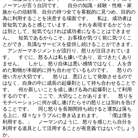
ノーマンが言う台詞です。 自分の知識・経験・性格・家
族からの信頼等、自分の持つ全てを客観的に見つめ、目的の
為に利用することを決意する場面です。 私は、成功者は
皆短気であると感じています。 それを表現するかどうか
は別として、短気でなければ成功者になることはできませ
ん。 短気であるからこそ、お客様が気づく前に気づくこ
とができ、良識なサービスを提供し続けることができます。
アンガーマネジメントが流行り、怒りが注目されていま
す。 すぐに、怒る人は私も嫌いであり、近づきたくあり
ません。 しかし、怒り自体は悪い感情ではなく、人を含
めた動物が本能的に持ち合わせているものです。 怒りの
使い方が大切です。 怒りは、悪口として発散させるので
はなく、自身の中に成長の起爆剤として持ち合わせることで
す。 何か新しいことを成し遂げる為の起爆剤として利用
するのです。 ここで、大切なことがあります。 怒りを
モチベーションに何か成し遂げたらその怒りとは別れを告げ
ることです。 同じ怒りを長期間持ち続けると運気は落ち
る上に、様々なトラブルに巻き込まれます。 「僕は僕を
利用する。」 ノーマンのように、怒りを感じたら自分を
利用する道具として活用することが有意義ではないでしょう
か。