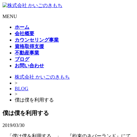
MENU
ホーム
会社概要
カウンセリング事業
資格取得支援
不動産事業
ブログ
お問い合わせ
株式会社 かいごのきもち
>
BLOG
>
僕は僕を利用する
僕は僕を利用する
2019/03/30
「僕は僕を利用する。」 『約束のネバーランド』にて