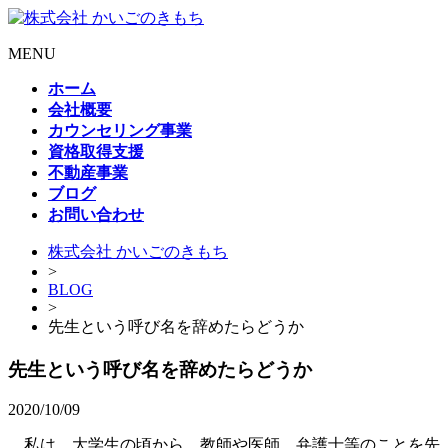
MENU
ホーム
会社概要
カウンセリング事業
資格取得支援
不動産事業
ブログ
お問い合わせ
株式会社 かいごのきもち
>
BLOG
>
先生という呼び名を辞めたらどうか
先生という呼び名を辞めたらどうか
2020/10/09
私は、大学生の頃から、教師や医師、弁護士等のことを先