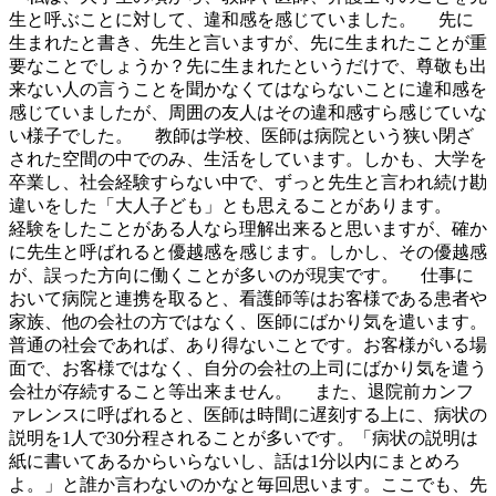
生と呼ぶことに対して、違和感を感じていました。 先に
生まれたと書き、先生と言いますが、先に生まれたことが重
要なことでしょうか？先に生まれたというだけで、尊敬も出
来ない人の言うことを聞かなくてはならないことに違和感を
感じていましたが、周囲の友人はその違和感すら感じていな
い様子でした。 教師は学校、医師は病院という狭い閉ざ
された空間の中でのみ、生活をしています。しかも、大学を
卒業し、社会経験すらない中で、ずっと先生と言われ続け勘
違いをした「大人子ども」とも思えることがあります。
経験をしたことがある人なら理解出来ると思いますが、確か
に先生と呼ばれると優越感を感じます。しかし、その優越感
が、誤った方向に働くことが多いのが現実です。 仕事に
おいて病院と連携を取ると、看護師等はお客様である患者や
家族、他の会社の方ではなく、医師にばかり気を遣います。
普通の社会であれば、あり得ないことです。お客様がいる場
面で、お客様ではなく、自分の会社の上司にばかり気を遣う
会社が存続すること等出来ません。 また、退院前カンフ
ァレンスに呼ばれると、医師は時間に遅刻する上に、病状の
説明を1人で30分程されることが多いです。「病状の説明は
紙に書いてあるからいらないし、話は1分以内にまとめろ
よ。」と誰か言わないのかなと毎回思います。ここでも、先