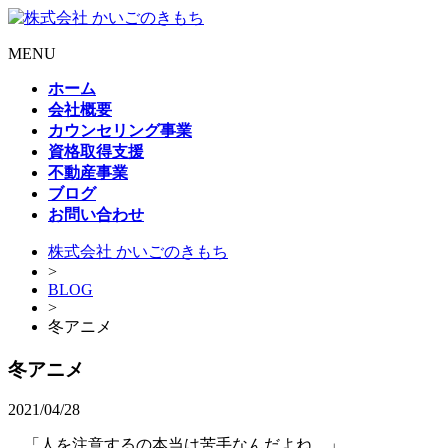
MENU
ホーム
会社概要
カウンセリング事業
資格取得支援
不動産事業
ブログ
お問い合わせ
株式会社 かいごのきもち
>
BLOG
>
冬アニメ
冬アニメ
2021/04/28
「人を注意するの本当は苦手なんだよね。」