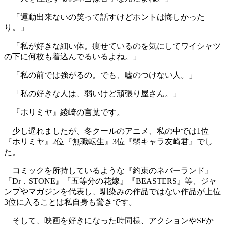
「運動出来ないの笑って話すけどホントは悔しかった
り。」
「私が好きな細い体。痩せているのを気にしてワイシャツ
の下に何枚も着込んでるいるよね。」
「私の前では強がるの。でも、嘘のつけない人。」
「私の好きな人は、弱いけど頑張り屋さん。」
『ホリミヤ』綾崎の言葉です。
少し遅れましたが、冬クールのアニメ、私の中では1位
『ホリミヤ』2位『無職転生』3位『弱キャラ友崎君』でし
た。
コミックを所持しているような『約束のネバーランド』
『Dr．STONE』『五等分の花嫁』『BEASTERS』等、ジャ
ンプやマガジンを代表し、馴染みの作品ではない作品が上位
3位に入ることは私自身も驚きです。
そして、映画を好きになった時同様、アクションやSFか