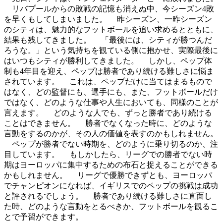
リバプールからの敗戦の記憶も消えぬ中、今シーズン4敗
を早くもしてしまいました。 昨シーズン、一昨シーズン
のシティは、魅力的なフットボールを追い求めるとともに、
結果も残してきました。 「最後には、シティが勝つんだ
ろうな。」という気持ちを観ている側に抱かせ、実際最後に
はいつもシティが勝利してきました。 しかし、ペップ体
制も4年目を迎え、ペップは勝者であり続ける難しさに悩ま
されています。 これは、ペップだけに当てはまるもので
はなく、どの監督にも、選手にも、また、フットボールだけ
ではなく、どのような仕事や人生においても、同様のことが
言えます。 どのような人でも、ずっと勝者であり続ける
ことはできません。 勝者でなくなった時に、どのような
言動をするのかが、その人の価値を表すのかもしれません。
ペップが勝者でない時期を、どのように乗り切るのか、注
目しています。 もしかしたら、リーグでの勝者でない時
期はヨーロッパに集中するための布石と捉えることができる
かもしれません。 リーグで優勝できずとも、ヨーロッパ
でチャンピオンになれば、イギリスでのペップの挑戦は成功
と評されるでしょう。 勝者であり続ける難しさに直面し
た時、どのような言動をとるべきか、フットボールを観るこ
とで予習ができます。