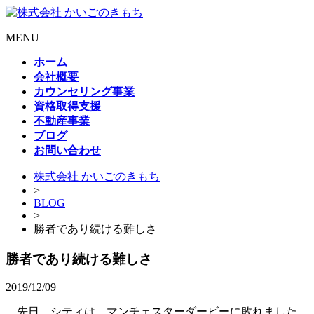
MENU
ホーム
会社概要
カウンセリング事業
資格取得支援
不動産事業
ブログ
お問い合わせ
株式会社 かいごのきもち
>
BLOG
>
勝者であり続ける難しさ
勝者であり続ける難しさ
2019/12/09
先日、シティは、マンチェスターダービーに敗れました。