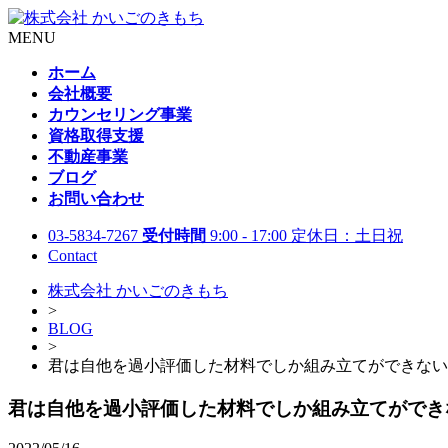
MENU
ホーム
会社概要
カウンセリング事業
資格取得支援
不動産事業
ブログ
お問い合わせ
03-5834-7267
受付時間
9:00 - 17:00 定休日：土日祝
Contact
株式会社 かいごのきもち
>
BLOG
>
君は自他を過小評価した材料でしか組み立てができない
君は自他を過小評価した材料でしか組み立てができ