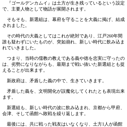
『ゴールデンカムイ』は土方が生き残っているという設定
で、主要人物として物語が展開されます。
そもそも、新選組は、幕府を守ることを大義に掲げ、結成
されました。
その時代の大義としてはこれが絶対であり、江戸260年間
誰も疑わずにいたものが、突如崩れ、新しい時代に飲み込ま
れていきました。
つまり、当時の儒教の教えである義や徳を忠実に守ったの
は、劣勢になりながらも、最期まで戦い抜いた新選組とも捉
えることが出来ます。
新政府は、矛盾した義の中で、生きていきます。
矛盾した義を、文明開化が誤魔化してくれたとも表現出来
ます。
新選組も、新しい時代の波に飲み込まれ、京都から甲府、
会津、そして函館へ敗戦を繰り返します。
最後には、共に戦った戦友はいなくなり、土方1人が函館