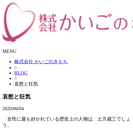
MENU
株式会社 かいごのきもち
>
BLOG
>
哀愁と狂気
哀愁と狂気
2020/06/04
女性に最も好かれている歴史上の人物は、土方歳三でしょ
う。