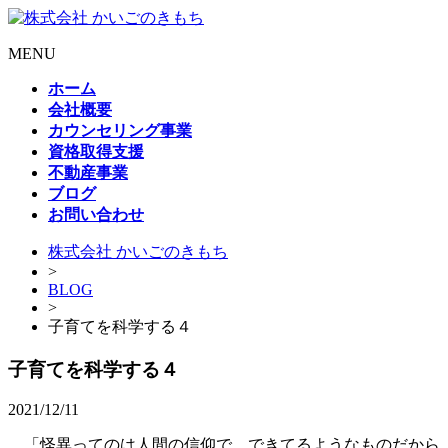
MENU
ホーム
会社概要
カウンセリング事業
資格取得支援
不動産事業
ブログ
お問い合わせ
株式会社 かいごのきもち
>
BLOG
>
子育てを科学する４
子育てを科学する４
2021/12/11
「怪異ってのは人間の信仰で、できてるようなものだから