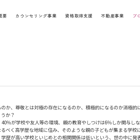
概要
カウンセリング事業
資格取得支援
不動産事業
ブ
のか、尊敬とは対極の存在になるのか、積極的になるのか消極的
ょうか？
40％が学校や友人等の環境、親の教育やしつけは6％しか関与し
るべく高学歴な地域に住み、そのような親の子どもが集まる学校
学歴が高い学校といじめとの相関関係は低いという、世の中に発