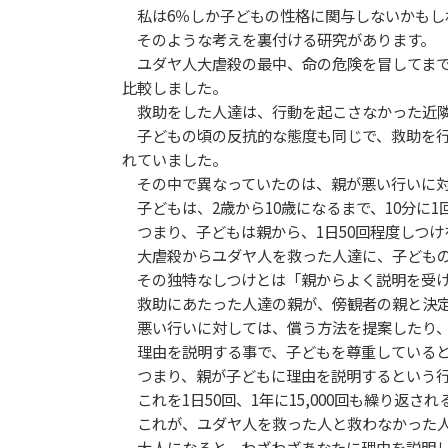
私は6％しか子どもの性格に関与しないかもし
そのような考えを裏付ける研究があります。
ユダヤ人大虐殺の最中、命の危険を冒してまで
比較しました。
救助をした人達は、行動を起こさなかった近隣
子どもの頃の反抗的な態度も同じで、救助を行
れていました。
その中で異なっていたのは、親が悪い行いに対
子どもは、2歳から10歳になるまで、10分に
つまり、子どもは親から、1日50回程度しつけを
大虐殺からユダヤ人を救った人達に、子どもの
その独特なしつけとは「親からよく説明を受け
救助にあたった人達の親が、傍観者の親と決定
悪い行いに対しては、償う方法を提案したり、
理由を説明する事で、子どもを尊重していると
つまり、親が子どもに理由を説明するという行
これを1日50回、1年に15,000回も繰り返
これが、ユダヤ人を救った人と救わなかった人
大人になると、わざわざあなたに理由を説明し