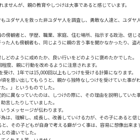
れませんが、親の教育やしつけは大事であると感じています。
もユダヤ人を救った非ユダヤ人を調査し、勇敢な人達と、ユダヤ
の傍観者と、学歴、職業、家庭、住む場所、指示する政治、信じ
った人も傍観者も、同じように親の言う事を聞かなかったり、盗み
しどのように戒めたか、良い行いをどのように褒めたかでした。
1回程度、親に行動を改めるように注意されます。
受け、1年では15,000回以上もしつけを受ける計算になります。
頃を思い出してもらうと、親から独特なしつけを受けていた事が
た。」というものでした。
的に異なっていたのは、しつけの際に、その理由を説明していた
助言したりしていました。
いうメッセージが伝わります。
為は、理解し、成長し、改善していける力が、その子にあると信
されると、その子どもが自身で考える癖がつく事は、容易に想像出来ま
との違いでした。
てくれる人等、いません。