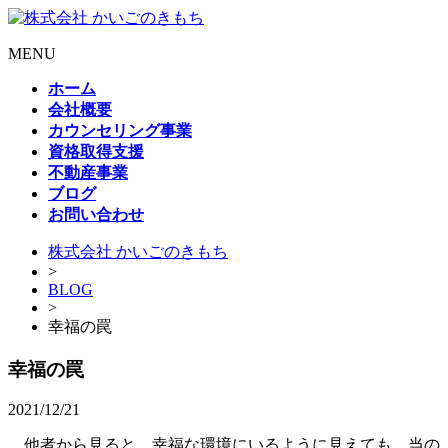
MENU
ホーム
会社概要
カウンセリング事業
資格取得支援
不動産事業
ブログ
お問い合わせ
株式会社 かいごのきもち
>
BLOG
>
幸福の罠
幸福の罠
2021/12/21
他者から見ると、幸福な環境にいるように見えても、当の