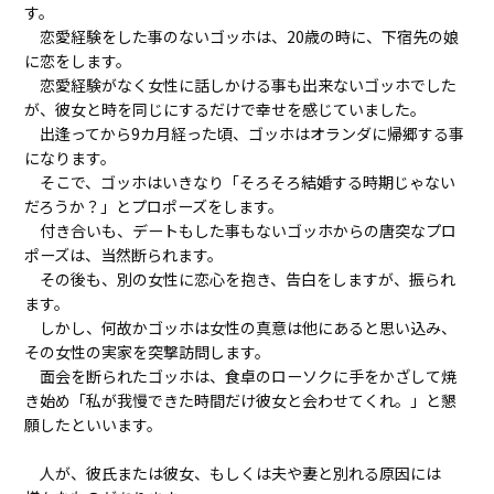
す。
恋愛経験をした事のないゴッホは、20歳の時に、下宿先の娘
に恋をします。
恋愛経験がなく女性に話しかける事も出来ないゴッホでした
が、彼女と時を同じにするだけで幸せを感じていました。
出逢ってから9カ月経った頃、ゴッホはオランダに帰郷する事
になります。
そこで、ゴッホはいきなり「そろそろ結婚する時期じゃない
だろうか？」とプロポーズをします。
付き合いも、デートもした事もないゴッホからの唐突なプロ
ポーズは、当然断られます。
その後も、別の女性に恋心を抱き、告白をしますが、振られ
ます。
しかし、何故かゴッホは女性の真意は他にあると思い込み、
その女性の実家を突撃訪問します。
面会を断られたゴッホは、食卓のローソクに手をかざして焼
き始め「私が我慢できた時間だけ彼女と会わせてくれ。」と懇
願したといいます。
人が、彼氏または彼女、もしくは夫や妻と別れる原因には