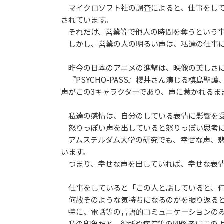
マイクロソフト社の調査によると、仕事をして
されています。
それだけ、営業等で他人の時間を奪うという事
しかし、営業の人の明るい声は、私達の仕事に
昨今の日本のアニメの進撃は、映像の美しさに
『PSYCHO-PASS』櫻井さん演じる槙島聖護
声がこの3キャラクターであり、声に惹かれるま
私達の感情は、自分のしている表情に影響を受
怒りっぽい声を出していると怒りっぽい思考に
アムステルダム大学の研究でも、幸せな声、悲
います。
つまり、幸せな声を出していれば、幸せな表情
仕事をしていると「この人と話していると、何
何故そのような気持ちになるのかを振り返ると
特に、電話等の言語的コミュニケーションのみ
私の印象だと、役所や病院等の関係者にこのよ