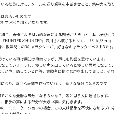
いる社員に対し、メールを送り業務を中断させると、集中力を取り
は罪深いものです。
も学ぶべき部分があります。
加え、声優による魅力的な声による部分が大きいと、私は分析し
、『HUNTER×HUNTER』浪川さん演じるヒソカ、『Fate/Ze
ま、数年間この3キャラクターが、好きなキャラクターベスト3です
けている事は周知の事実ですが、声にも影響を受けています。
なっていきますし、優しい声を出していると優しい思考になって
しい声、怒っている声等、実験者に様々な声を出して貰うと、それ
になり、幸せな表情を作っていれば、幸せな気分になるのです。
でこんな憂鬱な気分になるのかな？」等と思う人に遭遇します。
、相手の声による部分が大きい事に気付きます。
のコミュニケーションの場合、この人は相手を不快にさせるプロ
うな人が多いです。