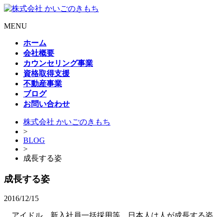
MENU
ホーム
会社概要
カウンセリング事業
資格取得支援
不動産事業
ブログ
お問い合わせ
株式会社 かいごのきもち
>
BLOG
>
成長する姿
成長する姿
2016/12/15
アイドル、新入社員一括採用等、日本人は人が成長する姿