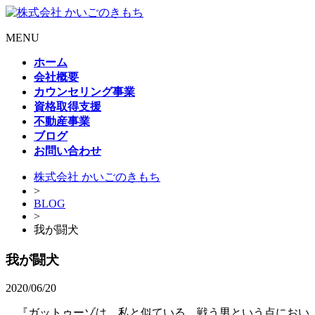
MENU
ホーム
会社概要
カウンセリング事業
資格取得支援
不動産事業
ブログ
お問い合わせ
株式会社 かいごのきもち
>
BLOG
>
我が闘犬
我が闘犬
2020/06/20
『ガットゥーゾは、私と似ている。戦う男という点におい