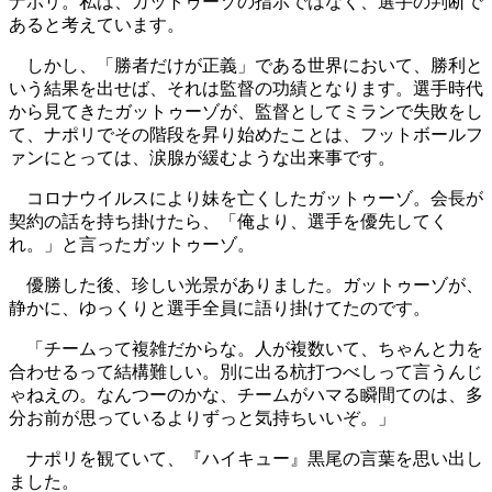
ナポリ。私は、ガットゥーゾの指示ではなく、選手の判断で
あると考えています。
しかし、「勝者だけが正義」である世界において、勝利と
いう結果を出せば、それは監督の功績となります。選手時代
から見てきたガットゥーゾが、監督としてミランで失敗をし
て、ナポリでその階段を昇り始めたことは、フットボールフ
ァンにとっては、涙腺が緩むような出来事です。
コロナウイルスにより妹を亡くしたガットゥーゾ。会長が
契約の話を持ち掛けたら、「俺より、選手を優先してく
れ。」と言ったガットゥーゾ。
優勝した後、珍しい光景がありました。ガットゥーゾが、
静かに、ゆっくりと選手全員に語り掛けてたのです。
「チームって複雑だからな。人が複数いて、ちゃんと力を
合わせるって結構難しい。別に出る杭打つべしって言うんじ
ゃねえの。なんつーのかな、チームがハマる瞬間てのは、多
分お前が思っているよりずっと気持ちいいぞ。」
ナポリを観ていて、『ハイキュー』黒尾の言葉を思い出し
ました。