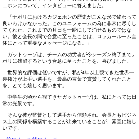
ェホンについて、インタビューに答えました。
「ナポリにおけるカジェホンの歴史がこんな形で終わって
良いわけがなかった。このユニフォームの為に非常に尽くし
てくれた。これまでの月日を一瞬にして消せるものではな
い。彼と会長の間で合意に至ったことは、ロッカールーム全
体にとって重要なメッセージになる。」
ガットゥーゾは、チームの功労者が今シーズン終了までナ
ポリに残留するという合意に至ったことを、喜びました。
世界的な評価は低いですが、私が4年以上観てきた世界一
裏抜けが上手い選手を、最高の言葉で賞賛してくれたこと
を、とても嬉しく思います。
中学生の頃から観てきたガットゥーゾは、私にとっては日
常の光景です。
そんな彼が監督として選手から信頼され、会長ともビジネ
ス上の関係を構築することが出来ていることが、素直に嬉し
いです。