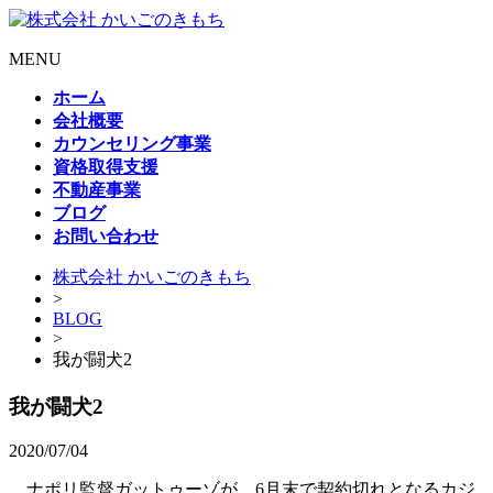
MENU
ホーム
会社概要
カウンセリング事業
資格取得支援
不動産事業
ブログ
お問い合わせ
株式会社 かいごのきもち
>
BLOG
>
我が闘犬2
我が闘犬2
2020/07/04
ナポリ監督ガットゥーゾが、6月末で契約切れとなるカジ