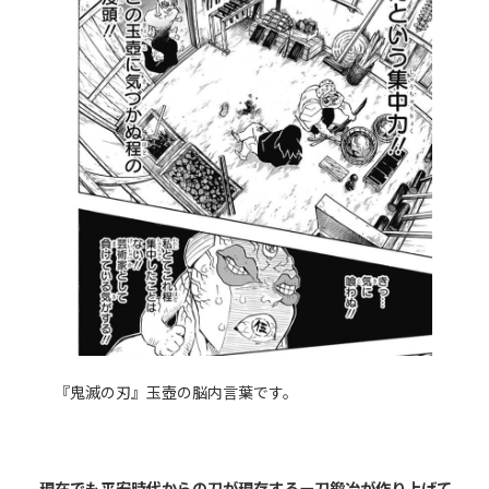
『鬼滅の刃』玉壺の脳内言葉です。
現在でも平安時代からの刀が現存するー刀鍛冶が作り上げて