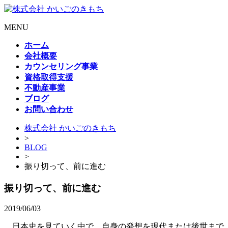
MENU
ホーム
会社概要
カウンセリング事業
資格取得支援
不動産事業
ブログ
お問い合わせ
株式会社 かいごのきもち
>
BLOG
>
振り切って、前に進む
振り切って、前に進む
2019/06/03
日本史を見ていく中で、自身の発想を現代または後世まで