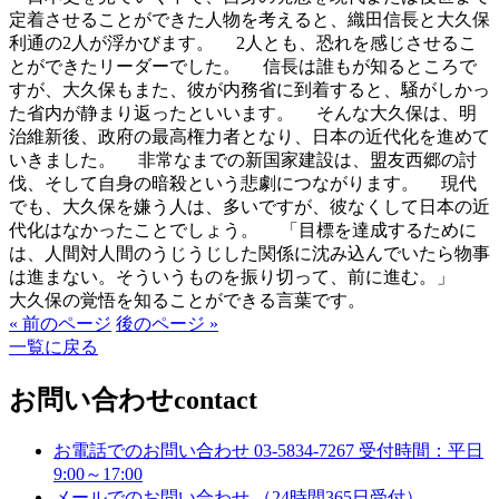
定着させることができた人物を考えると、織田信長と大久保
利通の2人が浮かびます。 2人とも、恐れを感じさせるこ
とができたリーダーでした。 信長は誰もが知るところで
すが、大久保もまた、彼が内務省に到着すると、騒がしかっ
た省内が静まり返ったといいます。 そんな大久保は、明
治維新後、政府の最高権力者となり、日本の近代化を進めて
いきました。 非常なまでの新国家建設は、盟友西郷の討
伐、そして自身の暗殺という悲劇につながります。 現代
でも、大久保を嫌う人は、多いですが、彼なくして日本の近
代化はなかったことでしょう。 「目標を達成するために
は、人間対人間のうじうじした関係に沈み込んでいたら物事
は進まない。そういうものを振り切って、前に進む。」
大久保の覚悟を知ることができる言葉です。
« 前のページ
後のページ »
一覧に戻る
お問い合わせ
contact
お電話でのお問い合わせ
03-5834-7267
受付時間：平日
9:00～17:00
メールでのお問い合わせ
（24時間365日受付）