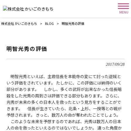
MENU
株式会社 かいごのきもち
>
BLOG
>
明智光秀の評価
明智光秀の評価
2017/09/28
明智光秀といえば、主君信長を本能寺の変にて討った逆賊と
いう評価をされています。 たしかに、この評価には納得のいく
部分があります。 しかし、多くの武将が出来なかった信長暗
殺をした光秀の周到さは評価できる部分もあります。 さらに、
光秀が未来の多くの日本人を救ったという見方をすることがで
きます。 信長が生きていたら、北条・上杉、一揆等との戦が
予想されます。 きっと、数万人の命が奪われたことでしょう。
このような未来を予想するのであれば、光秀は数万人の日本
人の命を救ったといえるのではないでしょうか。 違った角度か