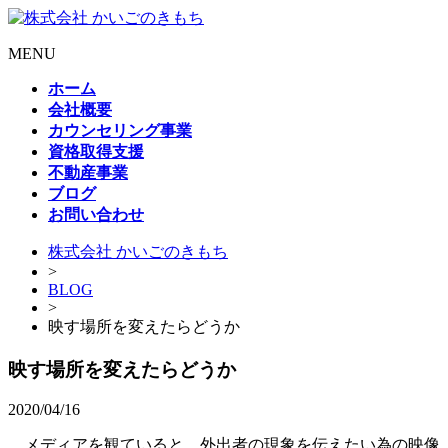
MENU
ホーム
会社概要
カウンセリング事業
資格取得支援
不動産事業
ブログ
お問い合わせ
株式会社 かいごのきもち
>
BLOG
>
映す場所を変えたらどうか
映す場所を変えたらどうか
2020/04/16
メディアを観ていると、外出者の現象を伝えたい為の映像