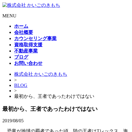
MENU
ホーム
会社概要
カウンセリング事業
資格取得支援
不動産事業
ブログ
お問い合わせ
株式会社 かいごのきもち
>
BLOG
>
最初から、王者であったわけではない
最初から、王者であったわけではない
2019/08/05
恐竜が地球の覇者であった頃、陸の王者はTレックス、海