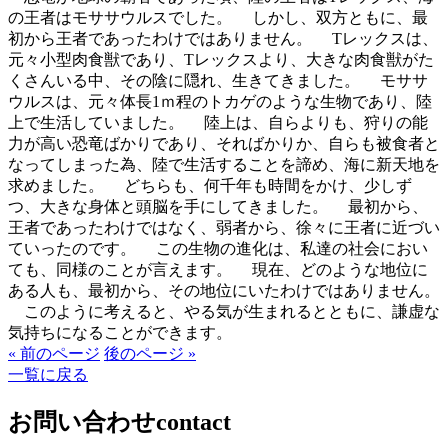
の王者はモササウルスでした。 しかし、双方ともに、最
初から王者であったわけではありません。 Tレックスは、
元々小型肉食獣であり、Tレックスより、大きな肉食獣がた
くさんいる中、その陰に隠れ、生きてきました。 モササ
ウルスは、元々体長1ｍ程のトカゲのような生物であり、陸
上で生活していました。 陸上は、自らよりも、狩りの能
力が高い恐竜ばかりであり、そればかりか、自らも被食者と
なってしまった為、陸で生活することを諦め、海に新天地を
求めました。 どちらも、何千年も時間をかけ、少しず
つ、大きな身体と頭脳を手にしてきました。 最初から、
王者であったわけではなく、弱者から、徐々に王者に近づい
ていったのです。 この生物の進化は、私達の社会におい
ても、同様のことが言えます。 現在、どのような地位に
ある人も、最初から、その地位にいたわけではありません。
このように考えると、やる気が生まれるとともに、謙虚な
気持ちになることができます。
« 前のページ
後のページ »
一覧に戻る
お問い合わせ
contact