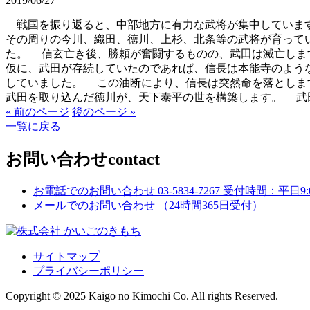
2019/06/27
戦国を振り返ると、中部地方に有力な武将が集中しています
その周りの今川、織田、徳川、上杉、北条等の武将が育って
た。 信玄亡き後、勝頼が奮闘するものの、武田は滅亡しま
仮に、武田が存続していたのであれば、信長は本能寺のよう
していました。 この油断により、信長は突然命を落としま
武田を取り込んだ徳川が、天下泰平の世を構築します。 武
« 前のページ
後のページ »
一覧に戻る
お問い合わせ
contact
お電話でのお問い合わせ
03-5834-7267
受付時間：平日9:00
メールでのお問い合わせ
（24時間365日受付）
サイトマップ
プライバシーポリシー
Copyright © 2025 Kaigo no Kimochi Co. All rights Reserved.