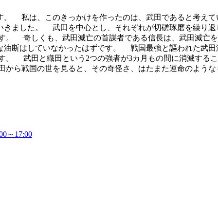
。 私は、このきっかけを作ったのは、武田であると考えて
いきました。 武田を中心とし、それぞれが切磋琢磨を繰り返
す。 奇しくも、武田滅亡の首謀者である信長は、武田滅亡
な油断はしていなかったはずです。 戦国最強と謳われた武田
す。 武田と織田という2つの強者が3カ月もの間に消滅する
田から戦国の世を見ると、その奇怪さ、はたまた運命のような
～17:00