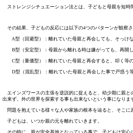
ストレンジシチュエーション法とは、子どもと母親を短時間
その結果、子どもの反応には以下の4つのパターンが観察さ
A型（回避型）：離れていた母親と再会しても、そっけな
B型（安定型）：母親から離れる時は嫌がっても、再開し
C型（量価型）：離れていた母親と再会すると、叩く等の
D型（混乱型）：離れていた母親と再会した事で戸惑う等
エインズワースの主張を逆説的に捉えると、幼少期に親との
出来ず、外の世界を探索する事も出来ないという事になりま
問題を抱えている様々な人や家族の根本を辿ると、そこに
子どもは、いつか親の元を離れていきます。
その時に、親が安全基地となっている事で、子どもは安心