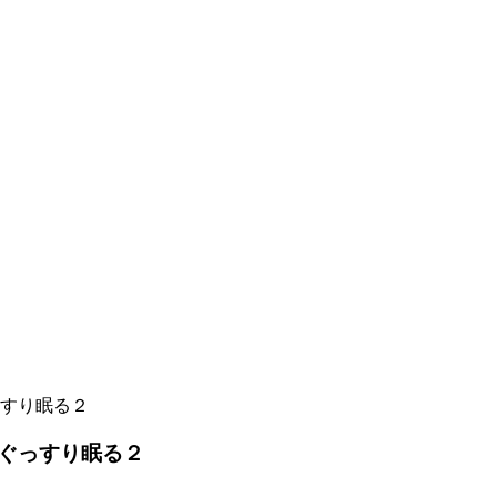
すり眠る２
ぐっすり眠る２