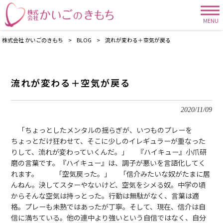
MENU
株式会社 かいごのきもち
>
BLOG
>
流れが変わる＋空気が戻る
流れが変わる＋空気が戻る
2020/11/09
「ちょっとしたメンタルの揺らぎが、いつものプレーを
ちょっとだけ狂わせて、そこに少しのイレギュラーが重なった
りして、流れが変わっていくんだ。」 『ハイキュー』小爪研
磨の言葉です。『ハイキュー』は、調子が悪いを言語化してく
れます。 「空気戻った。」 「信介みたいな奴がたまに居
んねん。決してスターやないけど、空気をシメる奴。中学の頃
からそんな空気は持っとった。行動は無駄がなく、言葉は適
格。プレーも未熟ではあったが丁寧。そして、現在、信介は自
信に満ちている。他の連中より強いという自信ではなく、自分