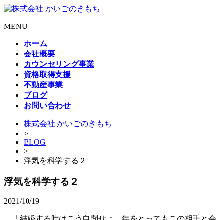
MENU
ホーム
会社概要
カウンセリング事業
資格取得支援
不動産事業
ブログ
お問い合わせ
株式会社 かいごのきもち
>
BLOG
>
浮気を科学する２
浮気を科学する２
2021/10/19
「結婚する時はこう自問せよ。年をとってもこの相手と会