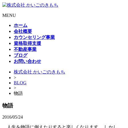
MENU
ホーム
会社概要
カウンセリング事業
資格取得支援
不動産事業
ブログ
お問い合わせ
株式会社 かいごのきもち
>
BLOG
>
物語
物語
2016/05/24
人生を物語に例えたりすると楽しくなります。 しかし、