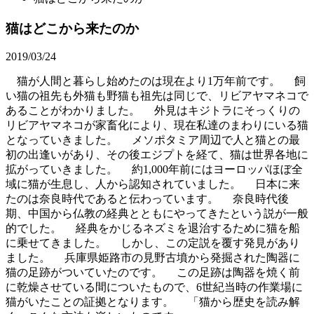
猫はどこから来たのか
2019/03/24
猫が人間と暮らし始めたのは現在より1万年前です。 飼
い猫の祖先も外猫も野猫も祖先は同じで、リビアヤマネコで
あることがわかりました。 外見はキジトラにそっくりの
リビアヤマネコが家畜化により、現在私達のまわりにいる猫
となっていきました。 メソポタミア周辺で人と猫との最
初の出逢いがあり、その後エジプトを経て、猫は世界各地に
拡がっていきました。 約1,000年前にはヨーロッパほぼ全
域に猫が生息し、人から認知されていました。 日本に来
たのは奈良時代であると伝わっています。 奈良時代後
期、中国から仏教の経典とともにやってきたという説が一般
的でした。 経典をかじるネズミを退治するために猫を船
に乗せてきました。 しかし、この定説を覆す発見があり
ました。 兵庫県姫路市の見野古墳から発掘された陶器に
猫の足跡がついていたのです。 この足跡は陶器を焼く前
に乾燥させている間についたもので、6世紀当時の作業場に
猫がいたことの証拠となります。 「猫から歴史を読み解