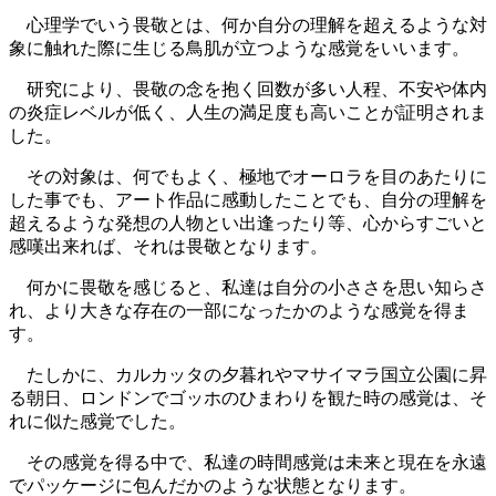
心理学でいう畏敬とは、何か自分の理解を超えるような対
象に触れた際に生じる鳥肌が立つような感覚をいいます。
研究により、畏敬の念を抱く回数が多い人程、不安や体内
の炎症レベルが低く、人生の満足度も高いことが証明されま
した。
その対象は、何でもよく、極地でオーロラを目のあたりに
した事でも、アート作品に感動したことでも、自分の理解を
超えるような発想の人物とい出逢ったり等、心からすごいと
感嘆出来れば、それは畏敬となります。
何かに畏敬を感じると、私達は自分の小ささを思い知らさ
れ、より大きな存在の一部になったかのような感覚を得ま
す。
たしかに、カルカッタの夕暮れやマサイマラ国立公園に昇
る朝日、ロンドンでゴッホのひまわりを観た時の感覚は、そ
れに似た感覚でした。
その感覚を得る中で、私達の時間感覚は未来と現在を永遠
でパッケージに包んだかのような状態となります。