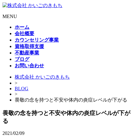
MENU
ホーム
会社概要
カウンセリング事業
資格取得支援
不動産事業
ブログ
お問い合わせ
株式会社 かいごのきもち
>
BLOG
>
畏敬の念を持つと不安や体内の炎症レベルが下がる
畏敬の念を持つと不安や体内の炎症レベルが下が
る
2021/02/09