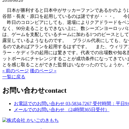
2018/06/20
日本が勝利すると日本中がサッカーファンであるかのように
谷部・長友・原口を起用しているのは謎ですが・・・。 今
昨日のコロンビアにしても、退場によりクアドラードをベン
なく、90分走ることもできない上に、数シーズンヨーロッ
は、ゲームを支配しているチームに加わる1つのピースとし
露呈しているようなものです。 ブラジル代表にしても、な
るのであればアランを起用するはずです。 また、ウィリア
ラー・ケディラの起用には驚きです。代表での出場数や知名
ットボールにチャレンジすることが成功条件になってきてい
とを感じ取ることができた監督はいなかったのでしょうか。
« 前のページ
後のページ »
一覧に戻る
お問い合わせ
contact
お電話でのお問い合わせ
03-5834-7267
受付時間：平日9:00
メールでのお問い合わせ
（24時間365日受付）