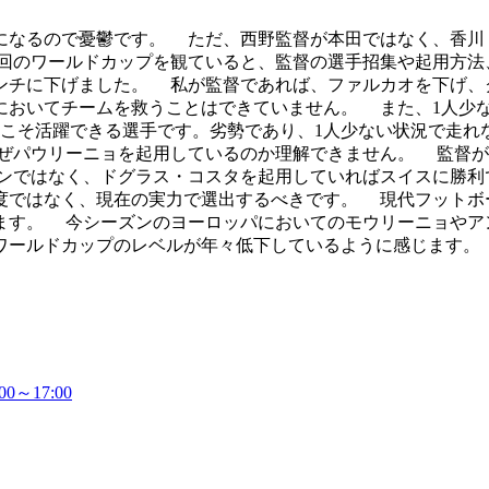
なるので憂鬱です。 ただ、西野監督が本田ではなく、香川
回のワールドカップを観ていると、監督の選手招集や起用方法
チに下げました。 私が監督であれば、ファルカオを下げ、
パにおいてチームを救うことはできていません。 また、1人少
てこそ活躍できる選手です。劣勢であり、1人少ない状況で走れ
ぜパウリーニョを起用しているのか理解できません。 監督が
ンではなく、ドグラス・コスタを起用していればスイスに勝利
度ではなく、現在の実力で選出するべきです。 現代フットボ
ます。 今シーズンのヨーロッパにおいてのモウリーニョやア
ワールドカップのレベルが年々低下しているように感じます。
～17:00