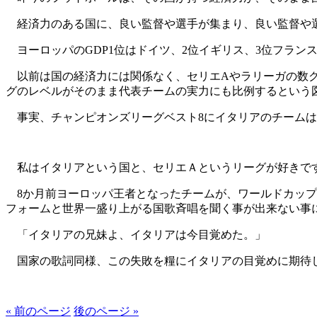
経済力のある国に、良い監督や選手が集まり、良い監督や選
ヨーロッパのGDP1位はドイツ、2位イギリス、3位フラン
以前は国の経済力には関係なく、セリエAやラリーガの数ク
グのレベルがそのまま代表チームの実力にも比例するという
事実、チャンピオンズリーグベスト8にイタリアのチームは
私はイタリアという国と、セリエＡというリーグが好きです
8か月前ヨーロッパ王者となったチームが、ワールドカップ
フォームと世界一盛り上がる国歌斉唱を聞く事が出来ない事
「イタリアの兄妹よ、イタリアは今目覚めた。」
国家の歌詞同様、この失敗を糧にイタリアの目覚めに期待
« 前のページ
後のページ »