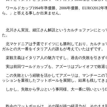
ワールドカップ1994年準優勝、2006年優勝、EURO20
ら。」と答える事しか出来ません。
北川さん実況、細江さん解説というカルチョファンにとって
た。
北マケドニアは予選でドイツにも勝利しており、カルチョで
ガルとの大一番をイタリア人の誰もが考えていたはずです。
楽観主義はイタリア人の魅力ですし、過去の失敗を引きず
実は前回ワールドカップも、アズーリはプレイオフで敗退
この失敗という経験を活かしてアズーリは、マンチーニの下
ッションを重視したフットボールを展開し、結果も残してき
しかし、失敗から学ぶという事同様、大一番に弱いというD
昨今のフットボールは、その国が持つ経済力が、そのまま国