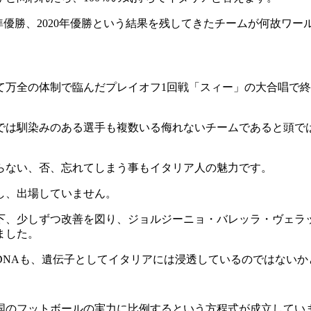
12年準優勝、2020年優勝という結果を残してきたチームが何故
万全の体制で臨んだプレイオフ1回戦「スィー」の大合唱で終
は馴染みのある選手も複数いる侮れないチームであると頭で
らない、否、忘れてしまう事もイタリア人の魅力です。
し、出場していません。
、少しずつ改善を図り、ジョルジーニョ・バレッラ・ヴェラッ
ました。
NAも、遺伝子としてイタリアには浸透しているのではないか
のフットボールの実力に比例するという方程式が成立してい