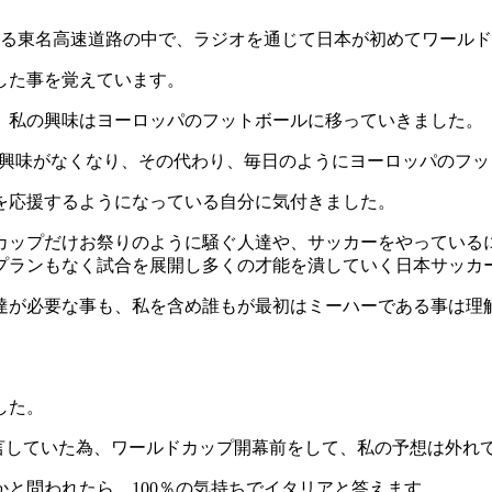
する東名高速道路の中で、ラジオを通じて日本が初めてワール
した事を覚えています。
私の興味はヨーロッパのフットボールに移っていきました。
興味がなくなり、その代わり、毎日のようにヨーロッパのフッ
を応援するようになっている自分に気付きました。
ップだけお祭りのように騒ぐ人達や、サッカーをやっている
プランもなく試合を展開し多くの才能を潰していく日本サッカ
が必要な事も、私を含め誰もが最初はミーハーである事は理
した。
言していた為、ワールドカップ開幕前をして、私の予想は外れ
と問われたら、100％の気持ちでイタリアと答えます。