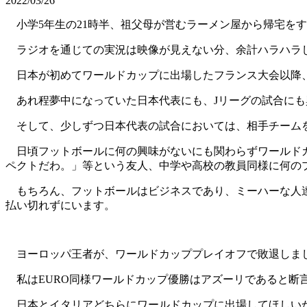
2022/03/26
小学5年生の21時半、祖父母が営むラーメン屋から帰宅を
ラジオを通じての実況は映像が見えない分、余計ハラハラ
日本が初めてワールドカップに出場したフランス大会以降、
あれ程夢中になっていた日本代表にも、Jリーグの試合にも
そして、少しずつ日本代表の試合においては、相手チーム
日頃フットボールに何の興味がないにも関わらずワールドカ
ペクトだわ。」等という友人、中学や高校の教員同様に何の
もちろん、フットボールはビジネスであり、ミーハーな人達
払い切れずにいます。
ヨーロッパ王者が、ワールドカッププレイオフで敗退しま
私はEURO同様ワールドカップ優勝はアズーリであると断
日本とイタリアどちらにワールドカップに出場してほしいか