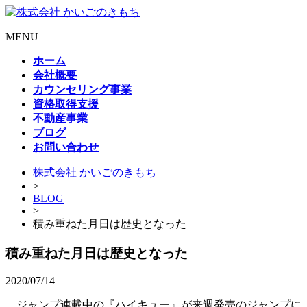
MENU
ホーム
会社概要
カウンセリング事業
資格取得支援
不動産事業
ブログ
お問い合わせ
株式会社 かいごのきもち
>
BLOG
>
積み重ねた月日は歴史となった
積み重ねた月日は歴史となった
2020/07/14
ジャンプ連載中の『ハイキュー』が来週発売のジャンプに