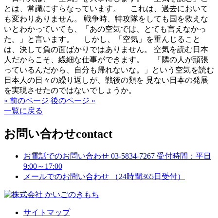
とは、常識にすらなっています。 これは、過去において
も変わりありません。 戦争時、特攻隊をしても国を救えな
いとわかっていても、「あの空気では、とても言えなかっ
た。」と言います。 しかし、「空気」を重んじること
は、決して負の面ばかりではありません。 空気を読む日本
人だからこそ、繊細な仕事ができます。 「隣の人が頑張
っているんだから、自分も帰れないな。」という空気を読む
日本人の日々の繰り返しが、戦後の類を 見ない日本の発展
を実現させたのではないでしょうか。
« 前のページ
後のページ »
一覧に戻る
お問い合わせ
contact
お電話でのお問い合わせ
03-5834-7267
受付時間：平日
9:00～17:00
メールでのお問い合わせ
（24時間365日受付）
サイトマップ