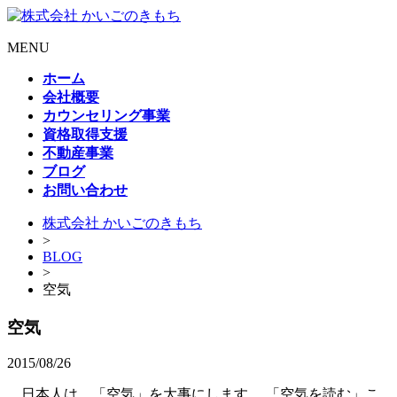
MENU
ホーム
会社概要
カウンセリング事業
資格取得支援
不動産事業
ブログ
お問い合わせ
株式会社 かいごのきもち
>
BLOG
>
空気
空気
2015/08/26
日本人は、「空気」を大事にします。 「空気を読む」こ