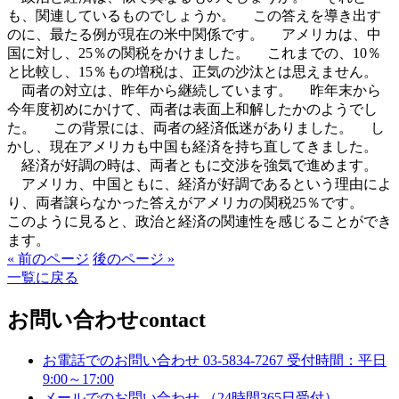
も、関連しているものでしょうか。 この答えを導き出す
のに、最たる例が現在の米中関係です。 アメリカは、中
国に対し、25％の関税をかけました。 これまでの、10％
と比較し、15％もの増税は、正気の沙汰とは思えません。
両者の対立は、昨年から継続しています。 昨年末から
今年度初めにかけて、両者は表面上和解したかのようでし
た。 この背景には、両者の経済低迷がありました。 し
かし、現在アメリカも中国も経済を持ち直してきました。
経済が好調の時は、両者ともに交渉を強気で進めます。
アメリカ、中国ともに、経済が好調であるという理由によ
り、両者譲らなかった答えがアメリカの関税25％です。
このように見ると、政治と経済の関連性を感じることができ
ます。
« 前のページ
後のページ »
一覧に戻る
お問い合わせ
contact
お電話でのお問い合わせ
03-5834-7267
受付時間：平日
9:00～17:00
メールでのお問い合わせ
（24時間365日受付）