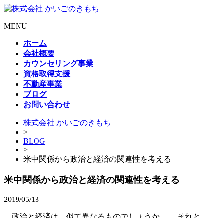
MENU
ホーム
会社概要
カウンセリング事業
資格取得支援
不動産事業
ブログ
お問い合わせ
株式会社 かいごのきもち
>
BLOG
>
米中関係から政治と経済の関連性を考える
米中関係から政治と経済の関連性を考える
2019/05/13
政治と経済は、似て異なるものでしょうか。 それと