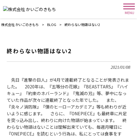
MENU
株式会社 かいごのきもち
>
BLOG
>
終わらない物語はない2
終わらない物語はない2
2021/01/08
先日『進撃の巨人』が4月で連載終了となることが発表されま
した。 2020年は、『五等分の花嫁』『BEASTTARS』『ハイ
キュー』『約束のネバーランド』『鬼滅の刃』等、夢中になっ
ていた作品が次々に連載終了となった年でした。 また、
『炎々ノ消防隊』『僕のヒーローアカデミア』等も終わりが近
いように感じます。 さらに、『ONEPIECE』も最終章に片足
を突っ込み出し、終わりに向けた物語が始まっています。 終
わらない物語はないことは理解出来ていても、毎週月曜日に
『ONEPIECE』を読むという行為は、私にとっては食事をす