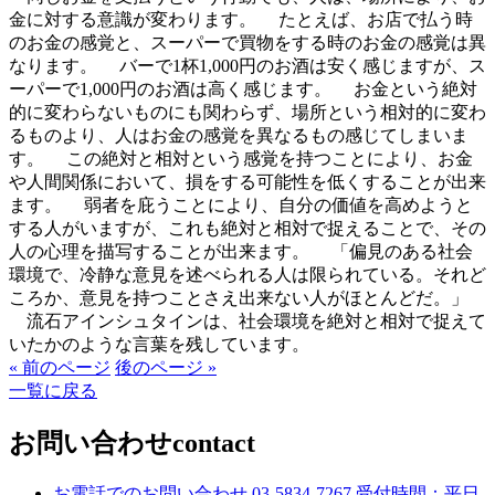
金に対する意識が変わります。 たとえば、お店で払う時
のお金の感覚と、スーパーで買物をする時のお金の感覚は異
なります。 バーで1杯1,000円のお酒は安く感じますが、ス
ーパーで1,000円のお酒は高く感じます。 お金という絶対
的に変わらないものにも関わらず、場所という相対的に変わ
るものより、人はお金の感覚を異なるもの感じてしまいま
す。 この絶対と相対という感覚を持つことにより、お金
や人間関係において、損をする可能性を低くすることが出来
ます。 弱者を庇うことにより、自分の価値を高めようと
する人がいますが、これも絶対と相対で捉えることで、その
人の心理を描写することが出来ます。 「偏見のある社会
環境で、冷静な意見を述べられる人は限られている。それど
ころか、意見を持つことさえ出来ない人がほとんどだ。」
流石アインシュタインは、社会環境を絶対と相対で捉えて
いたかのような言葉を残しています。
« 前のページ
後のページ »
一覧に戻る
お問い合わせ
contact
お電話でのお問い合わせ
03-5834-7267
受付時間：平日