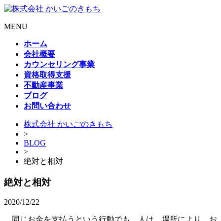
MENU
ホーム
会社概要
カウンセリング事業
資格取得支援
不動産事業
ブログ
お問い合わせ
株式会社 かいごのきもち
>
BLOG
>
絶対と相対
絶対と相対
2020/12/22
同じお金を支払うという行動でも、人は、場所により、お