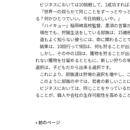
ビジネスにおいては10挑戦して、1成功すれ
「世界一の奴らかて同じことをずーっとやっと
る？何かひとつでいい。今日挑戦しいや。」
『ハイキュー』稲荷崎高校監督、黒須の言葉が
現在でも、狩猟生活をしている部族は、15歳
道もよく知らない彼らには、命に関わることで
結果は、10回行って9回は、何も狩ることが出
しかし、その中の1回は、獲物を狩ることが出
れない獲物を仕留めるとともに、新しい狩りの
選択は、子どもだから出来る選択です。
これにより、部族達は狩場の選択を増やし、こ
このように部族の中では、若者の新しいことに
ビジネスにおいては、同じことをやっているだ
ることが、個人や会社の生存可能性を高めるこ
« 前のページ